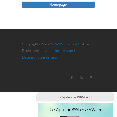
Homepage
Copyrights © 2026
WiWi-Media AG
. Alle
Rechte vorbehalten.
Impressum
|
Datenschutzerkärung