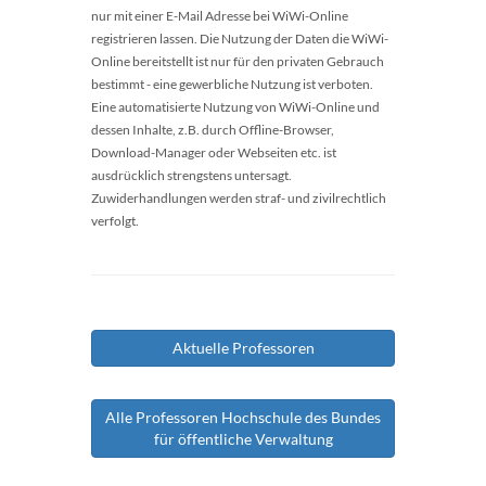
nur mit einer E-Mail Adresse bei WiWi-Online
registrieren lassen. Die Nutzung der Daten die WiWi-
Online bereitstellt ist nur für den privaten Gebrauch
bestimmt - eine gewerbliche Nutzung ist verboten.
Eine automatisierte Nutzung von WiWi-Online und
dessen Inhalte, z.B. durch Offline-Browser,
Download-Manager oder Webseiten etc. ist
ausdrücklich strengstens untersagt.
Zuwiderhandlungen werden straf- und zivilrechtlich
verfolgt.
Aktuelle Professoren
Alle Professoren Hochschule des Bundes
für öffentliche Verwaltung