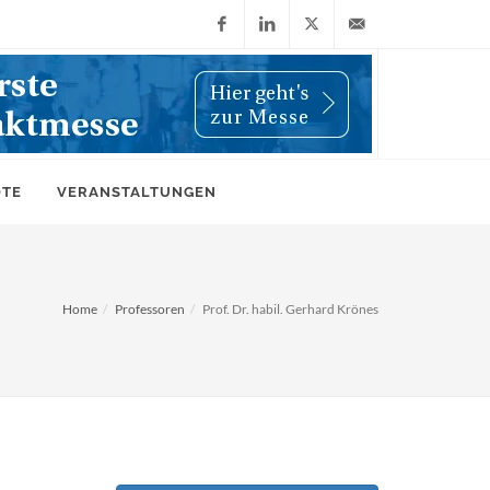
Facebook
LinkedIn
X
info@wiwi-
(Twitter)
online.de
OTE
VERANSTALTUNGEN
Home
Professoren
Prof. Dr. habil. Gerhard Krönes