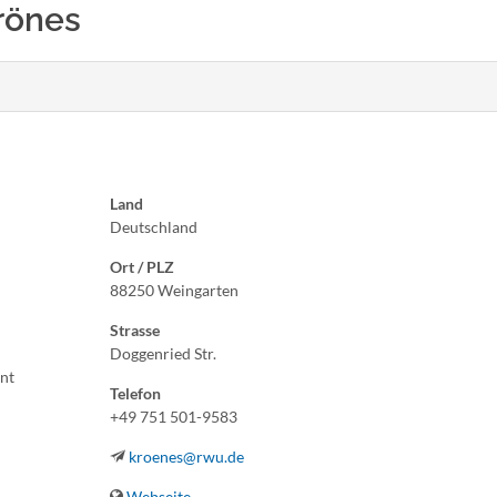
Krönes
Land
Deutschland
Ort / PLZ
88250 Weingarten
Strasse
Doggenried Str.
nt
Telefon
+49 751 501-9583
kroenes@rwu.de
Webseite