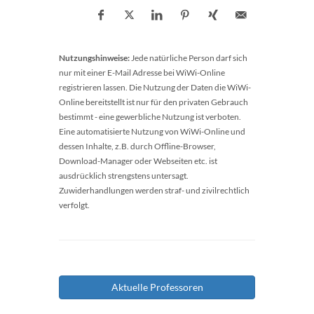
Nutzungshinweise:
Jede natürliche Person darf sich
nur mit einer E-Mail Adresse bei WiWi-Online
registrieren lassen. Die Nutzung der Daten die WiWi-
Online bereitstellt ist nur für den privaten Gebrauch
bestimmt - eine gewerbliche Nutzung ist verboten.
Eine automatisierte Nutzung von WiWi-Online und
dessen Inhalte, z.B. durch Offline-Browser,
Download-Manager oder Webseiten etc. ist
ausdrücklich strengstens untersagt.
Zuwiderhandlungen werden straf- und zivilrechtlich
verfolgt.
Aktuelle Professoren