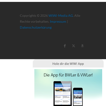
Copyrights © 2026
WiWi-Media AG
. Alle
Rechte vorbehalten.
Impressum
|
Datenschutzerkärung