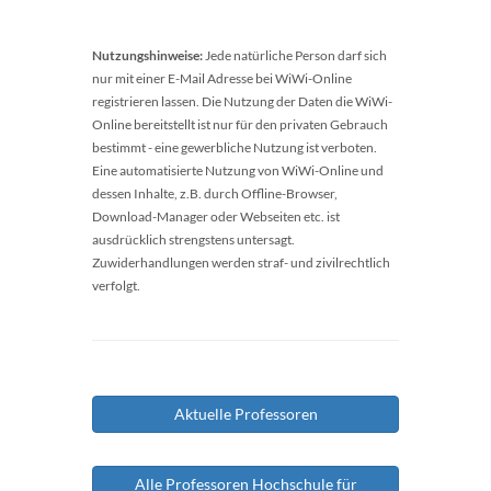
Nutzungshinweise:
Jede natürliche Person darf sich
nur mit einer E-Mail Adresse bei WiWi-Online
registrieren lassen. Die Nutzung der Daten die WiWi-
Online bereitstellt ist nur für den privaten Gebrauch
bestimmt - eine gewerbliche Nutzung ist verboten.
Eine automatisierte Nutzung von WiWi-Online und
dessen Inhalte, z.B. durch Offline-Browser,
Download-Manager oder Webseiten etc. ist
ausdrücklich strengstens untersagt.
Zuwiderhandlungen werden straf- und zivilrechtlich
verfolgt.
Aktuelle Professoren
Alle Professoren Hochschule für