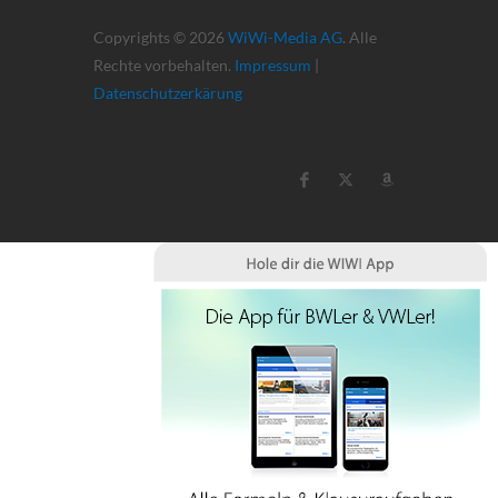
Copyrights © 2026
WiWi-Media AG
. Alle
Rechte vorbehalten.
Impressum
|
Datenschutzerkärung