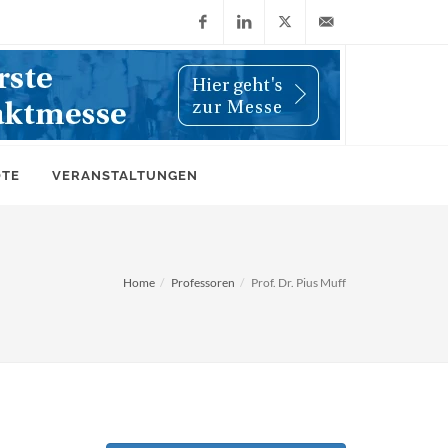
Facebook
LinkedIn
X
info@wiwi-
(Twitter)
online.de
OTE
VERANSTALTUNGEN
Home
Professoren
Prof. Dr. Pius Muff