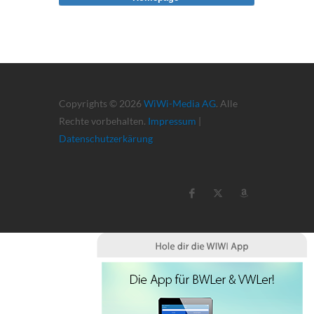
Copyrights © 2026
WiWi-Media AG
. Alle
Rechte vorbehalten.
Impressum
|
Datenschutzerkärung