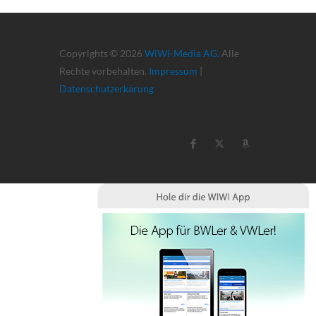
Copyrights © 2026
WiWi-Media AG
. Alle
Rechte vorbehalten.
Impressum
|
Datenschutzerkärung