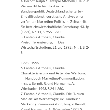
4. Berndt, Ralph / Fantapié Altobelli, Claudia:
Warum Bildschirmtext in der
Bundesrepublik Deutschland scheiterte -
Eine diffusionstheoretische Analyse einer
verfehlten Marketing-Politik, in: Zeitschrift
für betriebswirtschaftliche Forschung, 43. Jg.
(1991), Nr. 11, S. 955 - 970.
5. Fantapié Altobelli, Claudia:
Preisdifferenzierung, in: Das
Wirtschaftsstudium, 21. Jg. (1992), Nr. 1, S. 2-
8.
1993 - 1995
6. Fantapié Altobelli, Claudia:
Charakterisierung und Arten der Werbung,
in: Handbuch Marketing-Kommunikation,
hrsg. v. Berndt, R. und Hermanns, A.,
Wiesbaden 1993, S.241-260.
7. Fantapié Altobelli, Claudia: Die "Neuen
Medien" als Werbeträger, in: Handbuch
Marketing-Kommunikation, hrsg. v. Berndt,
R. und Hermanns, A., Wiesbaden 1993, S.