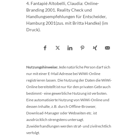
4. Fantapié Altobelli, Claudia: Online-
Branding 2001. Reality Check und
Handlungsempfehlungen für Entscheider,
Hamburg 2001(zus. mit Britta Handke) (im
Druck).
Nutzungshinweise:
Jede natürliche Person darf sich
nur mit einer E-Mail Adresse bei WiWi-Online
registrieren lassen. Die Nutzung der Daten die WiWi-
Online bereitstellt ist nur für den privaten Gebrauch
bestimmt - eine gewerbliche Nutzung ist verboten.
Eine automatisierte Nutzung von WiWi-Online und
dessen Inhalte, z.B. durch Offline-Browser,
Download-Manager oder Webseiten etc. ist
ausdrücklich strengstens untersagt.
Zuwiderhandlungen werden straf- und zivilrechtlich
verfolgt.