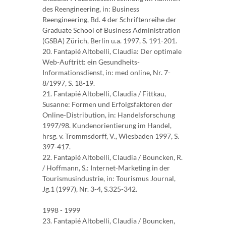
des Reengineering, in: Business
Reengineering, Bd. 4 der Schriftenreihe der
Graduate School of Business Administration
(GSBA) Zürich, Berlin u.a. 1997, S. 191-201.
20. Fantapié Altobelli, Claudia: Der optimale
Web-Auftritt: ein Gesundheits-
Informationsdienst, in: med online, Nr. 7-
8/1997, S. 18-19.
21. Fantapié Altobelli, Claudia / Fittkau,
Susanne: Formen und Erfolgsfaktoren der
Online-Distribution, in: Handelsforschung
1997/98. Kundenorientierung im Handel,
hrsg. v. Trommsdorff, V., Wiesbaden 1997, S.
397-417.
22. Fantapié Altobelli, Claudia / Bouncken, R.
/ Hoffmann, S.: Internet-Marketing in der
Tourismusindustrie, in: Tourismus Journal,
Jg.1 (1997), Nr. 3-4, S.325-342.
1998 - 1999
23. Fantapié Altobelli, Claudia / Bouncken,