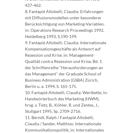
437-462.
8. Fantapié Altobelli, Claudia: Erfahrungen
mit Diffusionsmodellen unter besonderer
Berücksichtigung von Marketing-Variablen,
in: Operations Research Proceedings 1992,
Heidelberg 1993, S.190-199.
9. Fantapié Altobelli, Claudia: Internationale
Kompensationsgeschäfte als Antwort auf
Rezession und Krise, in: Management-
Qualität contra Rezession und Krise, Bd. 1
der Schriftenreihe "Herausforderungen an
das Management" der Graduate School of
Business Administration (GSBA) Zürich,
Berlin u. a. 1994, S. 165-175.
10. Fantapié Altobelli, Claudia: Wertkette, in:
Handwörterbuch des Marketing (HWM),
hrsg. v. Tietz, B., Köhler, R. und Zentes, J.,
Stuttgart 1995, Sp. 2709-2716.
11. Berndt, Ralph / Fantapié Altobelli,
Claudia / Sander, Matthias: Internationale
Kommunikationspolitik, in: Internationales