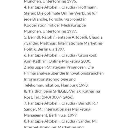
München, Unterföhring 1996.
4. Fantapié Altobelli, Claudia / Hoffmann,
Stefan: Die optimale Online-Werbung für
jede Branche, Forschungsprojekt in
Kooperation mit der MediaGruppe
München, Unterföhring 1997.
5. Berndt, Ralph / Fantapié Altobelli, Claudia
/ Sander, Matthias: Internationale Marketing-
Politik, Berlin u.a 1997.
6. Fantapié Altobelli, Claudia / Grosskopf,
Ann-Kathrin: Online-Marketing 2000.
Zielgruppen-Strategien-Prognosen. Die
Primäranalyse über die Innovationsbranchen
Informationstechnologie und
Telekommunikation, Hamburg 1998.
(Erhältlich beim SPIEGEL-Verlag, Katharina
Rost, Tel.: (040) 3007- 2456).
7. Fantapié Altobelli, Claudia / Berndt, R. /
Sander, M.: Internationales Marketing-
Management, Berlin u.a. 1999.
8. Fantapié Altobelli, Claudia / Sander, M.:
Internet-Branding. Marketing und