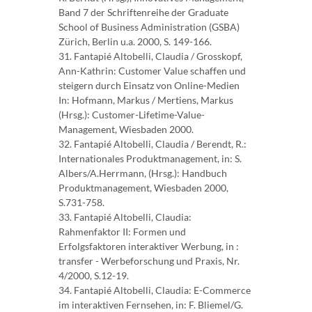
Band 7 der Schriftenreihe der Graduate
School of Business Administration (GSBA)
Zürich, Berlin u.a. 2000, S. 149-166.
31. Fantapié Altobelli, Claudia / Grosskopf,
Ann-Kathrin: Customer Value schaffen und
steigern durch Einsatz von Online-Medien
In: Hofmann, Markus / Mertiens, Markus
(Hrsg.): Customer-Lifetime-Value-
Management, Wiesbaden 2000.
32. Fantapié Altobelli, Claudia / Berendt, R.:
Internationales Produktmanagement, in: S.
Albers/A.Herrmann, (Hrsg.): Handbuch
Produktmanagement, Wiesbaden 2000,
S.731-758.
33. Fantapié Altobelli, Claudia:
Rahmenfaktor II: Formen und
Erfolgsfaktoren interaktiver Werbung, in :
transfer - Werbeforschung und Praxis, Nr.
4/2000, S.12-19.
34. Fantapié Altobelli, Claudia: E-Commerce
im interaktiven Fernsehen, in: F. Bliemel/G.