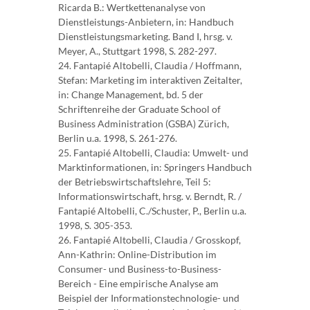
Ricarda B.: Wertkettenanalyse von
Dienstleistungs-Anbietern, in: Handbuch
Dienstleistungsmarketing. Band I, hrsg. v.
Meyer, A., Stuttgart 1998, S. 282-297.
24. Fantapié Altobelli, Claudia / Hoffmann,
Stefan: Marketing im interaktiven Zeitalter,
in: Change Management, bd. 5 der
Schriftenreihe der Graduate School of
Business Administration (GSBA) Zürich,
Berlin u.a. 1998, S. 261-276.
25. Fantapié Altobelli, Claudia: Umwelt- und
Marktinformationen, in: Springers Handbuch
der Betriebswirtschaftslehre, Teil 5:
Informationswirtschaft, hrsg. v. Berndt, R. /
Fantapié Altobelli, C./Schuster, P., Berlin u.a.
1998, S. 305-353.
26. Fantapié Altobelli, Claudia / Grosskopf,
Ann-Kathrin: Online-Distribution im
Consumer- und Business-to-Business-
Bereich - Eine empirische Analyse am
Beispiel der Informationstechnologie- und