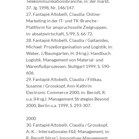
Telekommunikationsbranche, in: der markt,
37. Jg. 1998, Nr. 146/147.
27. Fantapié Altobelli, Claudia: Online-
Marketing in der IT- und TK-Branche -
Plattform für anspruchsvolle Zielgruppen,
in: absatzwirtschaft, 5/99, S. 66-72.
28. Fantapié Altobelli, Claudia / Gaitanides,
Michael: Prozeßorganisation und Logistik, in:
Weber, J./Baumgarten, H. (Hrsg.): Handbuch
Logistik. Management von Material- und
Warenflußprozessen. Stuttgart 1999, S. 590-
606.
29. Fantapié Altobelli, Claudia / Fittkau,
Susanne / Grosskopf, Ann-Kathrin:
Electronic Commerce 2000, in: Berndt, R.
u.a. (Hrsg.): Management Strategies Beyond
2000, Berlin u.a. 1999, S. 293-307.
2000
30. Fantapié Altobelli, Claudia / Grosskopf,
A.-K. : Internationales F&E-Management, in:
R. Berndt (Hrsg.), Innovatives Management,