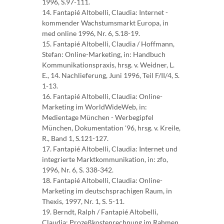
1996, S.97-111.
14. Fantapié Altobelli, Claudia: Internet -
kommender Wachstumsmarkt Europa, in
med online 1996, Nr. 6, S.18-19.
15. Fantapié Altobelli, Claudia / Hoffmann,
Stefan: Online-Marketing, in: Handbuch
Kommunikationspraxis, hrsg. v. Weidner, L.
E., 14. Nachlieferung, Juni 1996, Teil F/II/4, S.
1-13.
16. Fantapié Altobelli, Claudia: Online-
Marketing im WorldWideWeb, in:
Medientage München - Werbegipfel
München, Dokumentation '96, hrsg. v. Kreile,
R., Band 1, S.121-127.
17. Fantapié Altobelli, Claudia: Internet und
integrierte Marktkommunikation, in: zfo,
1996, Nr. 6, S. 338-342.
18. Fantapié Altobelli, Claudia: Online-
Marketing im deutschsprachigen Raum, in
Thexis, 1997, Nr. 1, S. 5-11.
19. Berndt, Ralph / Fantapié Altobelli,
Claudia: Prozeßkostenrechnung im Rahmen