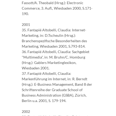
Fassott/A. Theobald (Hrsg.): Electronic
Commerce, 3. Aufl., Wiesbaden 2000, S.171-
190.
2001
35. Fantapié Altobelli, Claudia: Internet-
Marketing, in: D.Tscheulin (Hrsg.):
Branchenspezifische Besonderheiten des
Marketing, Wiesbaden 2001, S.793-814.
36. Fantapié Altobelli, Claudia: Sachgebiet
"Multimedia", in: M. Bruhn/C. Homburg
(Hrsg.): Gablers Marketinglexikon,
Wiesbaden 2001.
37. Fantapié Altobelli, Claudia:
Markenführung im Internet, in: R. Berndt
(Hrsg.): E-Business Management, Band 8 der
Schriftenreihe der Graduate School of
Business Administration (GSBA), Zürich,
Berlin u.a. 2001, S. 179-194.
2002