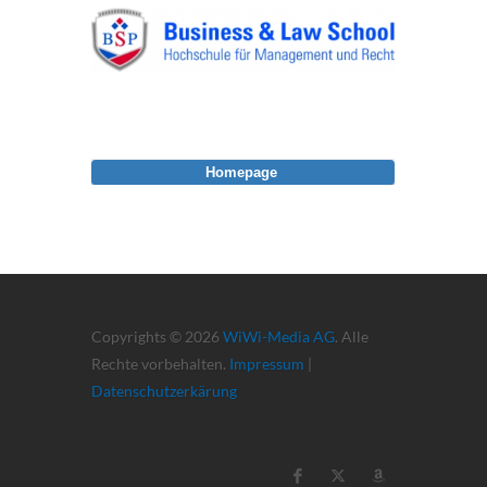
Homepage
Copyrights © 2026
WiWi-Media AG
. Alle
Rechte vorbehalten.
Impressum
|
Datenschutzerkärung