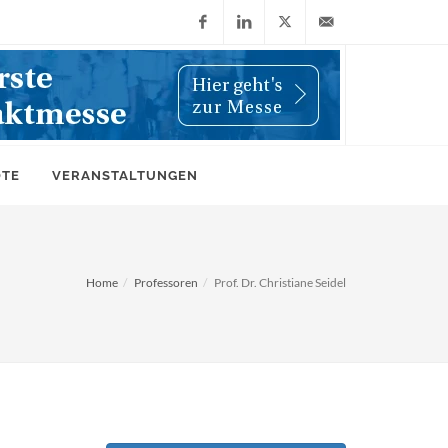
Facebook
LinkedIn
X
info@wiwi-
(Twitter)
online.de
OTE
VERANSTALTUNGEN
Home
Professoren
Prof. Dr. Christiane Seidel