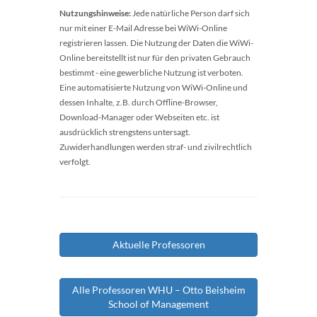
Nutzungshinweise:
Jede natürliche Person darf sich
nur mit einer E-Mail Adresse bei WiWi-Online
registrieren lassen. Die Nutzung der Daten die WiWi-
Online bereitstellt ist nur für den privaten Gebrauch
bestimmt - eine gewerbliche Nutzung ist verboten.
Eine automatisierte Nutzung von WiWi-Online und
dessen Inhalte, z.B. durch Offline-Browser,
Download-Manager oder Webseiten etc. ist
ausdrücklich strengstens untersagt.
Zuwiderhandlungen werden straf- und zivilrechtlich
verfolgt.
Aktuelle Professoren
Alle Professoren WHU – Otto Beisheim
School of Management