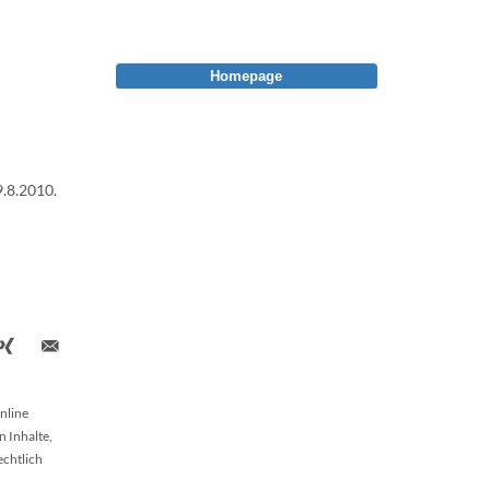
Homepage
9.8.2010.
nline
n Inhalte,
echtlich