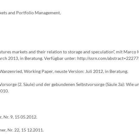
rkets and Portfolio Management,
tures markets and their relation to storage and speculation”, mit Marco
ch 2013, in Beratung. Verfügbar unter: http://ssrn.com/abstract=22277
anzenried, Working Paper, neuste Version: Juli 2012, in Beratung.
orsorge (2. Säule) und der gebundenen Selbstvorsorge (Säule 3a): Wie u
2010.
 Nr. 9, 15 05.2012.
r, Nr. 22, 15 12.2011.