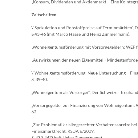
„Konsum, Dividenden und Aktienmarkt – Eine Kointegrat
Zeitschriften
\"Spekulation und Rohstoffpreise auf Terminmärkten“, Di
S.43-46 (mit Marco Haase und Heinz Zimmermann).
„Wohneigentumsförderung mit Vorsorgegeldern: WEF för
„Auswirkungen der neuen Eigenmittel - Mindestanforderu
\"Wohneigentumsförderung: Neue Untersuchung – Finanz
S. 39-40.
„Wohneigentum als Vorsorge?“, Der Schweizer Treuhände
„Vorsorgegelder zur Finanzierung von Wohneigentum: Wi
62.
„Zur Problematik risikogerechter Verhaltensanreize bei
Finanzmarktrecht, RSDA 6/2009,
S. 439-447) (mit Heinz Zimmermann).