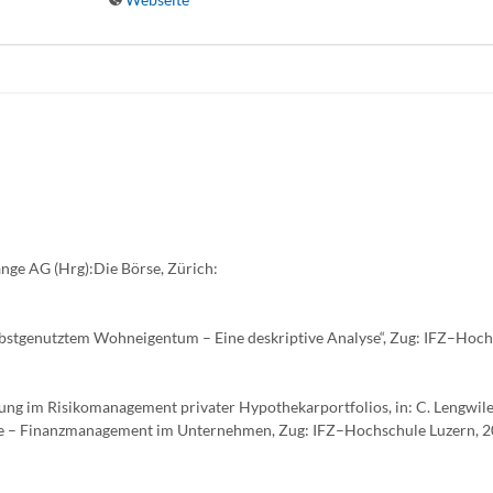
hange AG (Hrg):Die Börse, Zürich:
lbstgenutztem Wohneigentum – Eine deskriptive Analyse“, Zug: IFZ–Hoc
g im Risikomanagement privater Hypothekarportfolios, in: C. Lengwiler
e – Finanzmanagement im Unternehmen, Zug: IFZ–Hochschule Luzern, 20