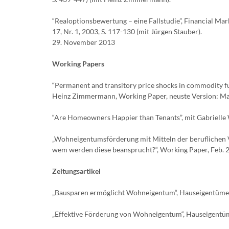
“Realoptionsbewertung – eine Fallstudie”, Financial Ma
17, Nr. 1, 2003, S. 117-130 (mit Jürgen Stauber).
29. November 2013
Working Papers
“Permanent and transitory price shocks in commodity fu
Heinz Zimmermann, Working Paper, neuste Version: Mar
“Are Homeowners Happier than Tenants”, mit Gabrielle W
„Wohneigentumsförderung mit Mitteln der beruflichen V
wem werden diese beansprucht?“, Working Paper, Feb. 
Zeitungsartikel
„Bausparen ermöglicht Wohneigentum“, Hauseigentümer,
„Effektive Förderung von Wohneigentum“, Hauseigentüme