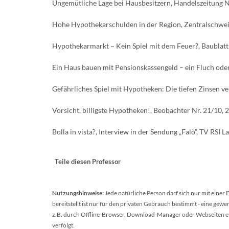
Ungemütliche Lage bei Hausbesitzern, Handelszeitung Nr
Hohe Hypothekarschulden in der Region, Zentralschwei
Hypothekarmarkt – Kein Spiel mit dem Feuer?, Baublatt 
Ein Haus bauen mit Pensionskassengeld – ein Fluch oder 
Gefährliches Spiel mit Hypotheken: Die tiefen Zinsen 
Vorsicht, billigste Hypotheken!, Beobachter Nr. 21/10, 
Bolla in vista?, Interview in der Sendung „Falò”, TV RSI L
Teile diesen Professor
Nutzungshinweise:
Jede natürliche Person darf sich nur mit einer
bereitstellt ist nur für den privaten Gebrauch bestimmt - eine ge
z.B. durch Offline-Browser, Download-Manager oder Webseiten etc.
verfolgt.