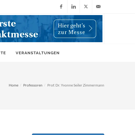
Facebook
LinkedIn
X
info@wiwi-
(Twitter)
online.de
OTE
VERANSTALTUNGEN
Home
Professoren
Prof. Dr. Yvonne Seiler Zimmermann