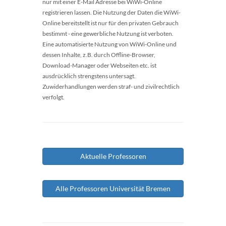
nur mit einer E-Mail Adresse bei WiWi-Online
registrieren lassen. Die Nutzung der Daten die WiWi-
Online bereitstellt ist nur für den privaten Gebrauch
bestimmt - eine gewerbliche Nutzung ist verboten.
Eine automatisierte Nutzung von WiWi-Online und
dessen Inhalte, z.B. durch Offline-Browser,
Download-Manager oder Webseiten etc. ist
ausdrücklich strengstens untersagt.
Zuwiderhandlungen werden straf- und zivilrechtlich
verfolgt.
Aktuelle Professoren
Alle Professoren Universität Bremen