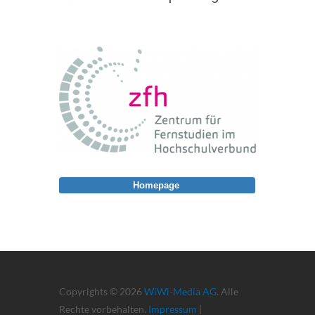
Homepage
Copyrights © 2026
WiWi-Media AG
. Alle
Rechte vorbehalten.
Impressum
|