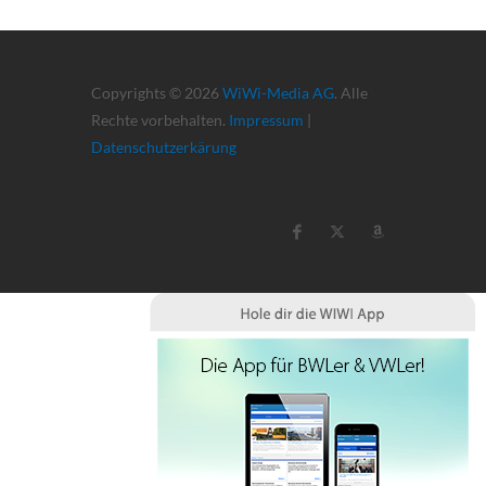
Copyrights © 2026
WiWi-Media AG
. Alle
Rechte vorbehalten.
Impressum
|
Datenschutzerkärung