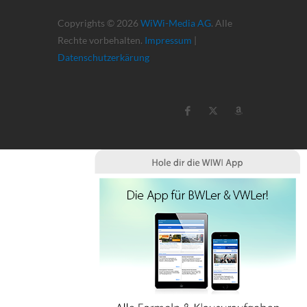
Copyrights © 2026
WiWi-Media AG
. Alle
Rechte vorbehalten.
Impressum
|
Datenschutzerkärung