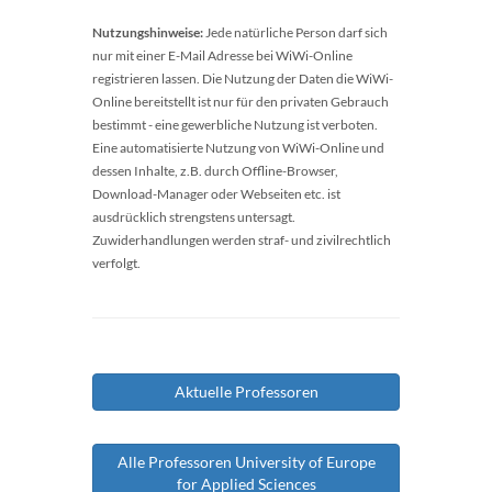
Nutzungshinweise:
Jede natürliche Person darf sich
nur mit einer E-Mail Adresse bei WiWi-Online
registrieren lassen. Die Nutzung der Daten die WiWi-
Online bereitstellt ist nur für den privaten Gebrauch
bestimmt - eine gewerbliche Nutzung ist verboten.
Eine automatisierte Nutzung von WiWi-Online und
dessen Inhalte, z.B. durch Offline-Browser,
Download-Manager oder Webseiten etc. ist
ausdrücklich strengstens untersagt.
Zuwiderhandlungen werden straf- und zivilrechtlich
verfolgt.
Aktuelle Professoren
Alle Professoren University of Europe
for Applied Sciences