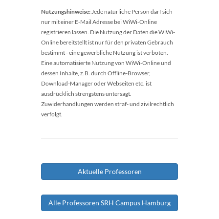
Nutzungshinweise:
Jede natürliche Person darf sich
nur mit einer E-Mail Adresse bei WiWi-Online
registrieren lassen. Die Nutzung der Daten die WiWi-
Online bereitstellt ist nur für den privaten Gebrauch
bestimmt - eine gewerbliche Nutzung ist verboten.
Eine automatisierte Nutzung von WiWi-Online und
dessen Inhalte, z.B. durch Offline-Browser,
Download-Manager oder Webseiten etc. ist
ausdrücklich strengstens untersagt.
Zuwiderhandlungen werden straf- und zivilrechtlich
verfolgt.
Aktuelle Professoren
Alle Professoren SRH Campus Hamburg