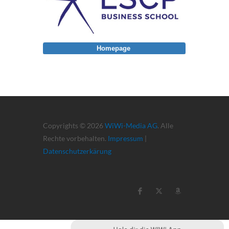
Homepage
Copyrights © 2026
WiWi-Media AG
. Alle
Rechte vorbehalten.
Impressum
|
Datenschutzerkärung