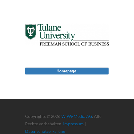
Homepage
Copyrights © 2026
WiWi-Media AG
. Alle
Rechte vorbehalten.
Impressum
|
Datenschutzerkärung