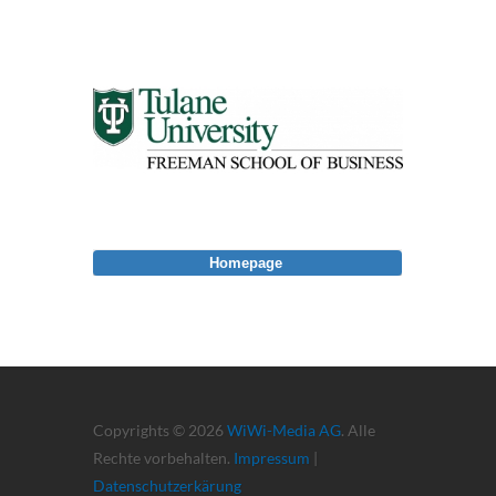
Homepage
Copyrights © 2026
WiWi-Media AG
. Alle
Rechte vorbehalten.
Impressum
|
Datenschutzerkärung