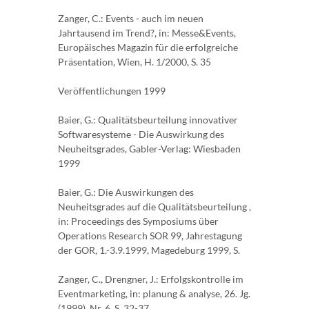
Zanger, C.: Events - auch im neuen
Jahrtausend im Trend?, in: Messe&Events,
Europäisches Magazin für die erfolgreiche
Präsentation, Wien, H. 1/2000, S. 35
Veröffentlichungen 1999
Baier, G.: Qualitätsbeurteilung innovativer
Softwaresysteme - Die Auswirkung des
Neuheitsgrades, Gabler-Verlag: Wiesbaden
1999
Baier, G.: Die Auswirkungen des
Neuheitsgrades auf die Qualitätsbeurteilung ,
in: Proceedings des Symposiums über
Operations Research SOR 99, Jahrestagung
der GOR, 1.-3.9.1999, Magedeburg 1999, S.
Zanger, C., Drengner, J.: Erfolgskontrolle im
Eventmarketing, in: planung & analyse, 26. Jg.
(1999), Nr. 6, S. 32-37