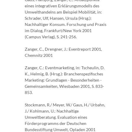
eines integrativen Erklärungsmodells des
Umwelthandelns am Beispiel Mobilität, in:
Schrader, Ulf, Hansen, Ursula (Hrsg.):
Nachhaltiger Konsum. Forschung und Praxis
im Dialog, Frankfurt/New York 2001
(Campus Verlag), S. 241-256.
Zanger, C., Drengner, J.: Eventreport 2001,
Chemnitz 2001
Zanger, C.: Eventmarketing, in: Tscheulin, D.
K., Helmig, B. (Hrsg.): Branchenspezifisches
Marketing: Grundlagen - Besonderheiten -
Gemeinsamkeiten, Wiesbaden 2001, S. 833-
853.
Stockmann, R./ Meyer, W./ Gaus, H./ Urbahn,
J./ Kohlmann, U.: Nachhaltige
Umweltberatung. Evaluation eines
Förderprogramms der Deutschen
Bundesstiftung Umwelt, Opladen 2001