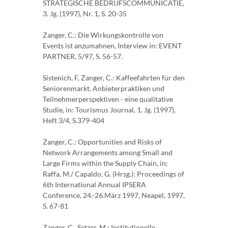
STRATEGISCHE BEDRIJFSCOMMUNICATIE,
3. Jg. (1997), Nr. 1, S. 20-35
Zanger, C.: Die Wirkungskontrolle von
Events ist anzumahnen, Interview in: EVENT
PARTNER, 5/97, S. 56-57.
Sistenich, F, Zanger, C.: Kaffeefahrten für den
Seniorenmarkt. Anbieterpraktiken und
Teilnehmerperspektiven - eine qualitative
Studie, in: Tourismus Journal, 1. Jg. (1997),
Heft 3/4, S.379-404
Zanger, C.: Opportunities and Risks of
Network Arrangements among Small and
Large Firms within the Supply Chain, in:
Raffa, M./ Capaldo, G. (Hrsg.): Proceedings of
6th International Annual IPSERA
Conference, 24.-26.März 1997, Neapel, 1997,
S. 67-81
Zanger, C., Setzer, M.: Institutionelle