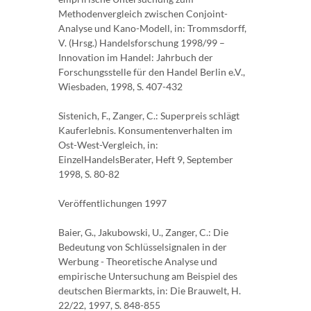
Methodenvergleich zwischen Conjoint-
Analyse und Kano-Modell, in: Trommsdorff,
V. (Hrsg.) Handelsforschung 1998/99 –
Innovation im Handel: Jahrbuch der
Forschungsstelle für den Handel Berlin e.V.,
Wiesbaden, 1998, S. 407-432
Sistenich, F., Zanger, C.: Superpreis schlägt
Kauferlebnis. Konsumentenverhalten im
Ost-West-Vergleich, in:
EinzelHandelsBerater, Heft 9, September
1998, S. 80-82
Veröffentlichungen 1997
Baier, G., Jakubowski, U., Zanger, C.: Die
Bedeutung von Schlüsselsignalen in der
Werbung - Theoretische Analyse und
empirische Untersuchung am Beispiel des
deutschen Biermarkts, in: Die Brauwelt, H.
22/22, 1997, S. 848-855