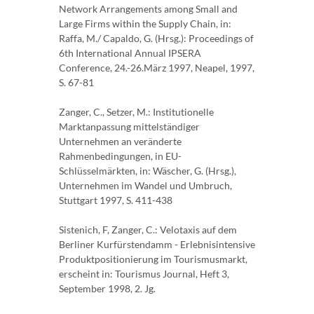
Network Arrangements among Small and
Large Firms within the Supply Chain, in:
Raffa, M./ Capaldo, G. (Hrsg.): Proceedings of
6th International Annual IPSERA
Conference, 24.-26.März 1997, Neapel, 1997,
S. 67-81
Zanger, C., Setzer, M.: Institutionelle
Marktanpassung mittelständiger
Unternehmen an veränderte
Rahmenbedingungen, in EU-
Schlüsselmärkten, in: Wäscher, G. (Hrsg.),
Unternehmen im Wandel und Umbruch,
Stuttgart 1997, S. 411-438
Sistenich, F, Zanger, C.: Velotaxis auf dem
Berliner Kurfürstendamm - Erlebnisintensive
Produktpositionierung im Tourismusmarkt,
erscheint in: Tourismus Journal, Heft 3,
September 1998, 2. Jg.