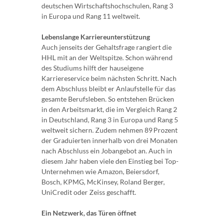
deutschen Wirtschaftshochschulen, Rang 3
in Europa und Rang 11 weltweit.
Lebenslange Karriereunterstützung
Auch jenseits der Gehaltsfrage rangiert die
HHL mit an der Weltspitze. Schon während
des Studiums hilft der hauseigene
Karriereservice beim nächsten Schritt. Nach
dem Abschluss bleibt er Anlaufstelle für das
gesamte Berufsleben. So entstehen Brücken
in den Arbeitsmarkt, die im Vergleich Rang 2
in Deutschland, Rang 3 in Europa und Rang 5
weltweit sichern. Zudem nehmen 89 Prozent
der Graduierten innerhalb von drei Monaten
nach Abschluss ein Jobangebot an. Auch in
diesem Jahr haben viele den Einstieg bei Top-
Unternehmen wie Amazon, Beiersdorf,
Bosch, KPMG, McKinsey, Roland Berger,
UniCredit oder Zeiss geschafft.
Ein Netzwerk, das Türen öffnet