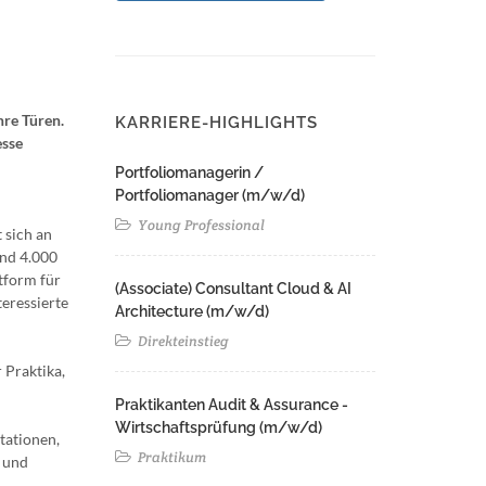
hre Türen.
KARRIERE-HIGHLIGHTS
esse
Portfoliomanagerin /
Portfoliomanager (m/w/d)
Young Professional
 sich an
und 4.000
tform für
(Associate) Consultant Cloud & AI
eressierte
Architecture (m/w/d)​ ​
Direkteinstieg
 Praktika,
Praktikanten Audit & Assurance -
Wirtschaftsprüfung (m/w/d)
tationen,
Praktikum
n und