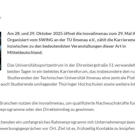
u
Am 28. und 29. Oktober 2025 öffnet die inovailmenau zum 29. Mal i
Organisiert vom SWING an der TU Ilmenau e.V., zählt die Karrierem
inzwischen zu den bedeutendsten Veranstaltungen dieser Art in
Mitteldeutschland.
Das Universitätssportzentrum in der Ehrenbergstraße 51 verwandelt
beiden Tagen in ein belebtes Karriereforum, das insbesondere den r
Studierenden der Technischen Universität Ilmenau eine zentrale Plat
nd auch Studierende umliegender Thüringer Hochschulen sowie weitere Int
anchen nutzen die inovailmenau, um qualifizierte Nachwuchskräfte für
neeprogramme oder den Direkteinstieg zu gewinnen.
suchenden ein umfangreiches Rahmenprogramm mit Unternehmenspräsen
werbungsgesprächen vor Ort. Ziel ist es, frühzeitig Kontakte zu knüpfe