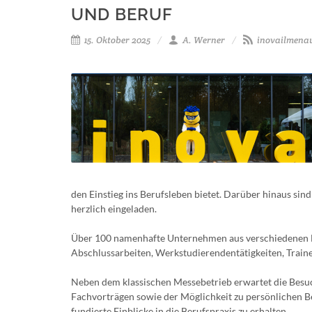
UND BERUF
15. Oktober 2025
A. Werner
inovailmena
den Einstieg ins Berufsleben bietet. Darüber hinaus si
herzlich eingeladen.
Über 100 namenhafte Unternehmen aus verschiedenen Br
Abschlussarbeiten, Werkstudierendentätigkeiten, Trai
Neben dem klassischen Messebetrieb erwartet die Be
Fachvorträgen sowie der Möglichkeit zu persönlichen Be
fundierte Einblicke in die Berufspraxis zu erhalten.