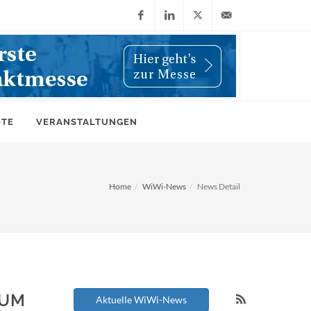
Facebook
LinkedIn
X
info@wiwi-
(Twitter)
online.de
OTE
VERANSTALTUNGEN
Home
WiWi-News
News Detail
IUM
Aktuelle WiWi-News