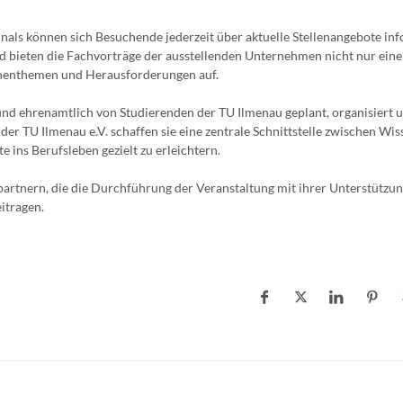
als können sich Besuchende jederzeit über aktuelle Stellenangebote in
d bieten die Fachvorträge der ausstellenden Unternehmen nicht nur eine
nchenthemen und Herausforderungen auf.
und ehrenamtlich von Studierenden der TU Ilmenau geplant, organisiert 
 TU Ilmenau e.V. schaffen sie eine zentrale Schnittstelle zwischen Wis
e ins Berufsleben gezielt zu erleichtern.
partnern, die die Durchführung der Veranstaltung mit ihrer Unterstützu
itragen.