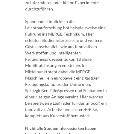
zu informieren oder kleine Experimente
durchzuführen.
Spannende Einblicke in die
Leichtbauforschung bot beispielsweise eine
Führung ins MERGE-Technikum. Hier
erlebten Studieninteressierte und weitere
Gäste anschaulich, wie aus innovativen
Werkstoffen und intelligenten
Fertigungsprozessen zukunftsfähige
Mobilitätslösungen entstehen. Im
Mittelpunkt steht dabei die MERGE-
Maschine – ein europaweit einzigartiger
Fertigungskomplex, der Umformen,
Spritzgießen, Fließpressen und Schäumen in
einer riesigen Anlage vereint. Hier werden
beispielsweise Laufräder für das „mocci“, ein
innovatives Arbeits- und Lasten-E-Bike,
komplett aus Kunststoff bemustert.
Nicht alle Studieninteressierten haben