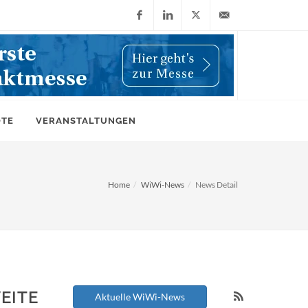
Facebook
LinkedIn
X
info@wiwi-
(Twitter)
online.de
OTE
VERANSTALTUNGEN
Home
WiWi-News
News Detail
EITE
Aktuelle WiWi-News