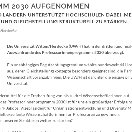
MM 2030 AUFGENOMMEN
 LÄNDERN UNTERSTÜTZT HOCHSCHULEN DABEI, M
 UND GLEICHSTELLUNG STRUKTURELL ZU STÄRKEN.
/Herdecke
Die Universität Witten/Herdecke (UW/H) hat in der dritten und fina
Auswahlrunde des Profescsorinnenprogramms 2030 überzeugt.
Ein unabhängiges Begutachtungsgremium wählte bundesweit 44 Ho
aus, deren Gleichstellungskonzepte besonders geeignet sind, die Parit
Wissenschaft voranzubringen. Die UW/H ist darunter die einzige pri
Universität.
mittel für die Erstberufung von bis zu drei Wissenschaftlerinnen auf
das Professorinnenprogramm 2030 ist für uns ein großartiger Erfolg und
 Dirk Jakobs, Vizepräsident für Organisationsentwicklung und Diversity
elt exzellente Wissenschaftlerinnen für Professuren zu gewinnen,
n unseren Strukturen weiter zu stärken.“