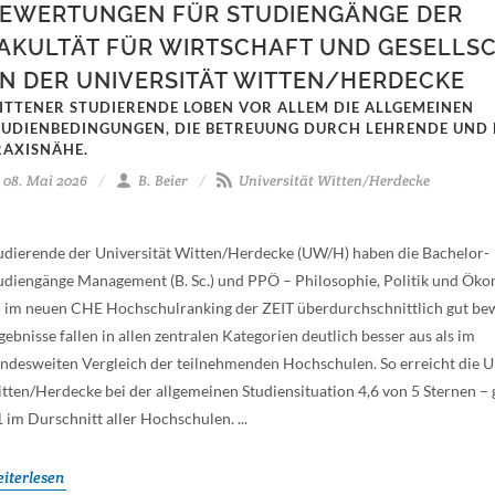
EWERTUNGEN FÜR STUDIENGÄNGE DER
AKULTÄT FÜR WIRTSCHAFT UND GESELLS
N DER UNIVERSITÄT WITTEN/HERDECKE
ITTENER STUDIERENDE LOBEN VOR ALLEM DIE ALLGEMEINEN
TUDIENBEDINGUNGEN, DIE BETREUUNG DURCH LEHRENDE UND 
RAXISNÄHE.
08. Mai 2026
B. Beier
Universität Witten/Herdecke
udierende der Universität Witten/Herdecke (UW/H) haben die Bachelor-
udiengänge Management (B. Sc.) und PPÖ – Philosophie, Politik und Öko
) im neuen CHE Hochschulranking der ZEIT überdurchschnittlich gut bew
gebnisse fallen in allen zentralen Kategorien deutlich besser aus als im
ndesweiten Vergleich der teilnehmenden Hochschulen. So erreicht die Un
tten/Herdecke bei der allgemeinen Studiensituation 4,6 von 5 Sternen –
1 im Durschnitt aller Hochschulen. ...
iterlesen