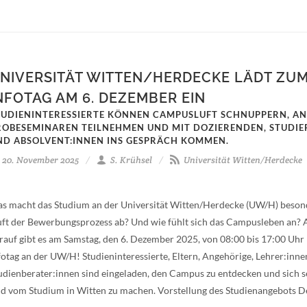
NIVERSITÄT WITTEN/HERDECKE LÄDT ZU
NFOTAG AM 6. DEZEMBER EIN
TUDIENINTERESSIERTE KÖNNEN CAMPUSLUFT SCHNUPPERN, AN
ROBESEMINAREN TEILNEHMEN UND MIT DOZIERENDEN, STUDI
ND ABSOLVENT:INNEN INS GESPRÄCH KOMMEN.
20. November 2025
S. Krühsel
Universität Witten/Herdecke
s macht das Studium an der Universität Witten/Herdecke (UW/H) beson
uft der Bewerbungsprozess ab? Und wie fühlt sich das Campusleben an?
rauf gibt es am Samstag, den 6. Dezember 2025, von 08:00 bis 17:00 Uhr
fotag an der UW/H! Studieninteressierte, Eltern, Angehörige, Lehrer:inn
udienberater:innen sind eingeladen, den Campus zu entdecken und sich se
ld vom Studium in Witten zu machen. Vorstellung des Studienangebots De