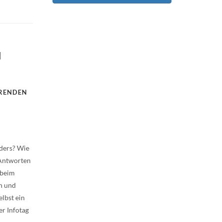
M
ERENDEN
ders? Wie
 Antworten
 beim
en und
lbst ein
r Infotag