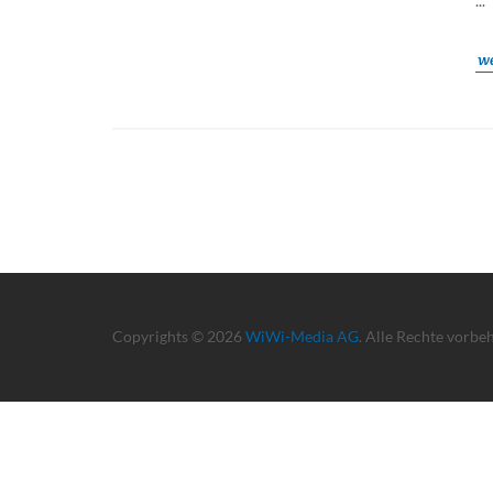
...
we
Copyrights © 2026
WiWi-Media AG
. Alle Rechte vorbe