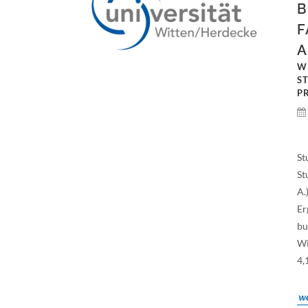
B
F
A
W
S
P
St
St
A.
Er
bu
Wi
4,
we