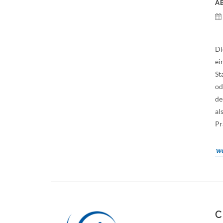
A
Di
ei
St
od
de
al
Pr
we
C