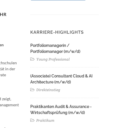
EHR
KARRIERE-HIGHLIGHTS
len
Portfoliomanagerin /
Portfoliomanager (m/w/d)
Young Professional
chschulen
ät in der
vate
(Associate) Consultant Cloud & AI
Architecture (m/w/d)​ ​
Direkteinstieg
 zeigt,
 Management
Praktikanten Audit & Assurance -
Wirtschaftsprüfung (m/w/d)
Praktikum