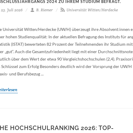
BSCHLUSSJAHRGANGS 2024 ZU IHREM STUDIUM BEFRAGT.
23. Juli 2026
B. Riemer
Universität Witten/Herdecke
e Universität Witten/Herdecke (UW/H) überzeugt ihre Absolvent:innen e
ner hohen Studienqualität: In der aktuellen Befragung des Instituts für 
atistik (ISTAT) bewerteten 82 Prozent der Teilnehmenden ihr Studium mit 
er „gut“. Auch die Gesamtzufriedenheit liegt mit einer Durchschnittsnote
utlich über dem Wert der etwa 90 Vergleichshochschulen (2,4). Praxisor
s Schlüssel zum Erfolg Besonders deutlich wird der Vorsprung der UW/H
axis- und Berufsbezug ...
iterlesen
HE HOCHSCHULRANKING 2026: TOP-