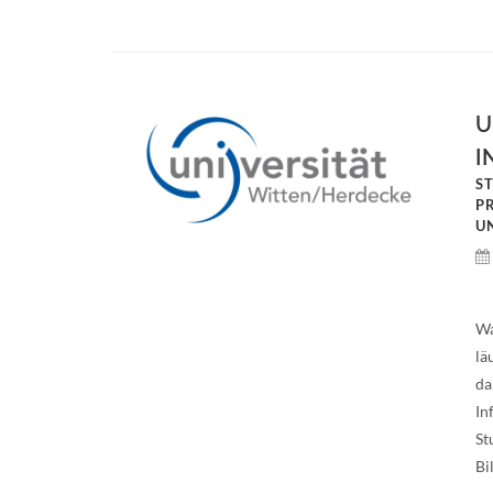
U
I
S
P
U
Wa
lä
da
In
St
Bi