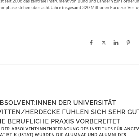
 seit 2008 das zentrale Instrument von Bund und Ländern zur Förderun
ammphase stehen über acht Jahre insgesamt 320 Millionen Euro zur Verfü
BSOLVENT:INNEN DER UNIVERSITÄT
ITTEN/HERDECKE FÜHLEN SICH SEHR GU
IE BERUFLICHE PRAXIS VORBEREITET
N DER ABSOLVENT:INNENBEFRAGUNG DES INSTITUTS FÜR ANG
TATISTIK (ISTAT) WURDEN DIE ALUMNAE UND ALUMNI DES