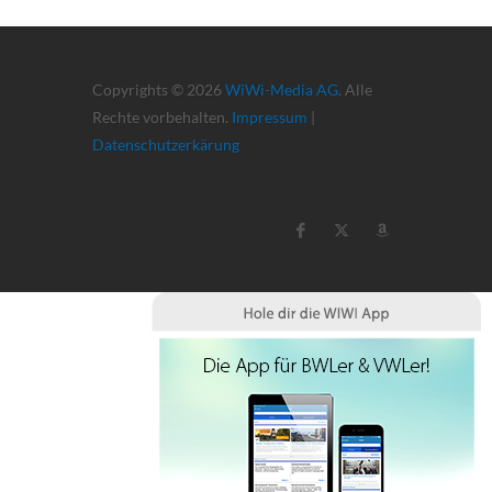
Copyrights © 2026
WiWi-Media AG
. Alle
Rechte vorbehalten.
Impressum
|
Datenschutzerkärung