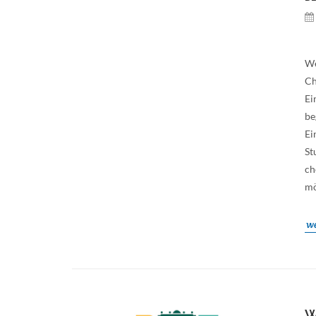
We
Ch
Ei
be
Ei
St
ch
mö
we
W