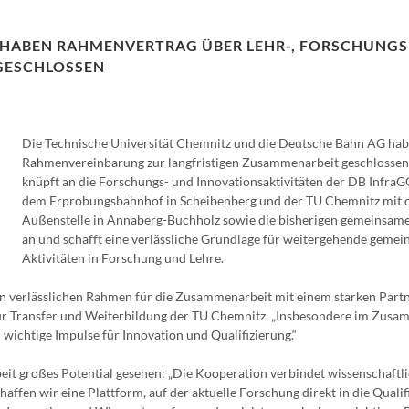
 HABEN RAHMENVERTRAG ÜBER LEHR-, FORSCHUNGS
GESCHLOSSEN
Die Technische Universität Chemnitz und die Deutsche Bahn AG hab
Rahmenvereinbarung zur langfristigen Zusammenarbeit geschlossen
knüpft an die Forschungs- und Innovationsaktivitäten der DB Infra
dem Erprobungsbahnhof in Scheibenberg und der TU Chemnitz mit 
Außenstelle in Annaberg-Buchholz sowie die bisherigen gemeinsame
an und schafft eine verlässliche Grundlage für weitergehende geme
Aktivitäten in Forschung und Lehre.
n verlässlichen Rahmen für die Zusammenarbeit mit einem starken Partn
 für Transfer und Weiterbildung der TU Chemnitz. „Insbesondere im Zusa
ichtige Impulse für Innovation und Qualifizierung.“
t großes Potential gesehen: „Die Kooperation verbindet wissenschaftl
ffen wir eine Plattform, auf der aktuelle Forschung direkt in die Qualif