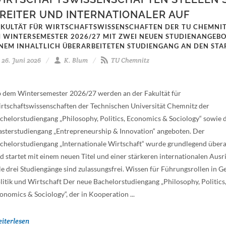
REITER UND INTERNATIONALER AUF
AKULTÄT FÜR WIRTSCHAFTSWISSENSCHAFTEN DER TU CHEMNI
M WINTERSEMESTER 2026/27 MIT ZWEI NEUEN STUDIENANGEB
INEM INHALTLICH ÜBERARBEITETEN STUDIENGANG AN DEN STA
26. Juni 2026
K. Blum
TU Chemnitz
 dem Wintersemester 2026/27 werden an der Fakultät für
rtschaftswissenschaften der Technischen Universität Chemnitz der
chelorstudiengang „Philosophy, Politics, Economics & Sociology“ sowie 
sterstudiengang „Entrepreneurship & Innovation“ angeboten. Der
chelorstudiengang „Internationale Wirtschaft“ wurde grundlegend übera
d startet mit einem neuen Titel und einer stärkeren internationalen Ausr
le drei Studiengänge sind zulassungsfrei. Wissen für Führungsrollen in Ge
litik und Wirtschaft Der neue Bachelorstudiengang „Philosophy, Politics
onomics & Sociology“, der in Kooperation ...
iterlesen