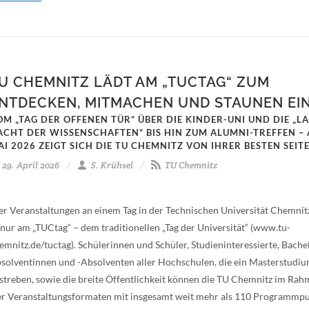
U CHEMNITZ LÄDT AM „TUCTAG“ ZUM
NTDECKEN, MITMACHEN UND STAUNEN EI
OM „TAG DER OFFENEN TÜR“ ÜBER DIE KINDER-UNI UND DIE „L
ACHT DER WISSENSCHAFTEN“ BIS HIN ZUM ALUMNI-TREFFEN – 
AI 2026 ZEIGT SICH DIE TU CHEMNITZ VON IHRER BESTEN SEIT
29. April 2026
S. Krühsel
TU Chemnitz
er Veranstaltungen an einem Tag in der Technischen Universität Chemnitz
 nur am „TUCtag“ – dem traditionellen „Tag der Universität“ (www.tu-
emnitz.de/tuctag). Schülerinnen und Schüler, Studieninteressierte, Bache
solventinnen und -Absolventen aller Hochschulen, die ein Masterstudi
streben, sowie die breite Öffentlichkeit können die TU Chemnitz im Ra
er Veranstaltungsformaten mit insgesamt weit mehr als 110 Programmpu