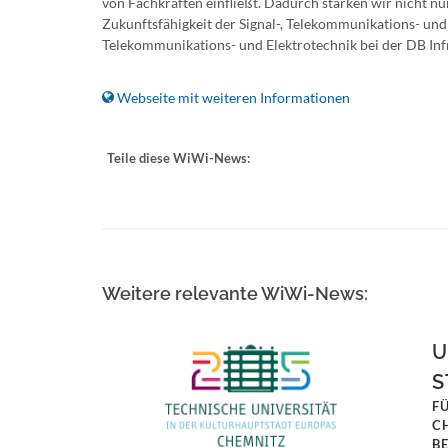
von Fachkräften einfließt. Dadurch stärken wir nicht nu
Zukunftsfähigkeit der Signal-, Telekommunikations- und E
Telekommunikations- und Elektrotechnik bei der DB In
Webseite mit weiteren Informationen
Teile diese WiWi-News:
Weitere relevante WiWi-News:
U
S
F
C
B