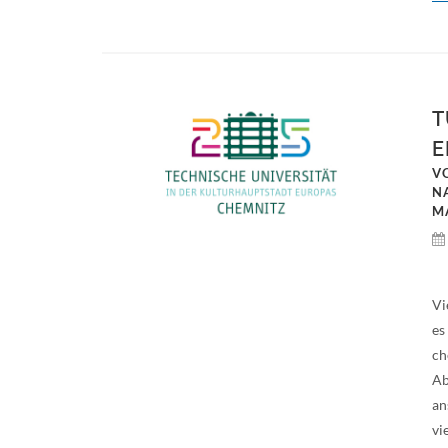
T
E
V
N
M
Vi
es
ch
Ab
an
vi