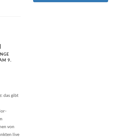
N
ANGE
AM 9.
E
: das gibt
lor-
um
hmen von
nkten live