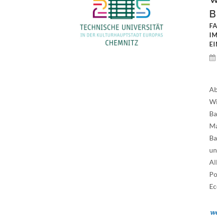
B
F
I
E
Ab
Wi
Ba
Ma
Ba
un
Al
Po
Ec
we