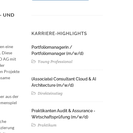
- UND
KARRIERE-HIGHLIGHTS
en eine
Portfoliomanagerin /
. Diese
Portfoliomanager (m/w/d)
GO AG mit
Young Professional
der
n Projekte
insame
(Associate) Consultant Cloud & AI
Architecture (m/w/d)​ ​
Direkteinstieg
er aus der
mmenspiel
Praktikanten Audit & Assurance -
Wirtschaftsprüfung (m/w/d)
iche
Praktikum
izierung