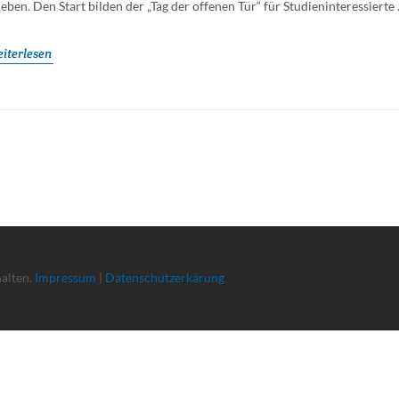
leben. Den Start bilden der „Tag der offenen Tür“ für Studieninteressierte .
iterlesen
halten.
Impressum
|
Datenschutzerkärung