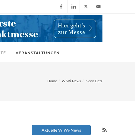
Facebook
LinkedIn
X
info@wiwi-
(Twitter)
online.de
OTE
VERANSTALTUNGEN
Home
WiWi-News
News Detail
Aktuelle WiWi-News