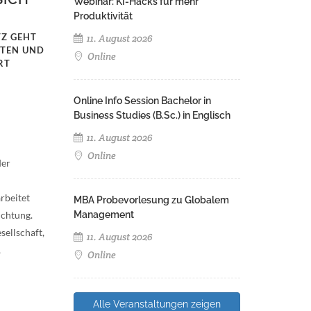
Webinar: KI-Hacks für mehr
Produktivität
TZ GEHT
11. August 2026
OTEN UND
Online
RT
Online Info Session Bachelor in
Business Studies (B.Sc.) in Englisch
11. August 2026
Online
der
rbeitet
MBA Probevorlesung zu Globalem
ichtung.
Management
sellschaft,
11. August 2026
,
Online
Alle Veranstaltungen zeigen