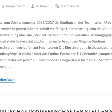
03. August 2026
A. Bauer
TU Chemnitz
r zum Wintersemester 2026/2027 ein Studium an der Technischen Unive
emnitz beginnen möchte, erhält vielfältige Unterstützung. Von der Onlin
nschreibung über die „ServiceLine“ bis hin zu individuellen Beratungsge
gleitet die Universität Studieninteressierte auf dem Weg ins Studium.
nschreibungen laufen auf Hochtouren Die Einschreibung in die zulassung
udiengänge ist einfach über das Online-Portal der TU Chemnitz (campus.
emnitz.de) von jedem PC oder mobilen Endgerät aus bis zum 18. Septem
glich. ...
iterlesen
IRTSCHAFTSWISSENSCHAFTEN STELLEN 