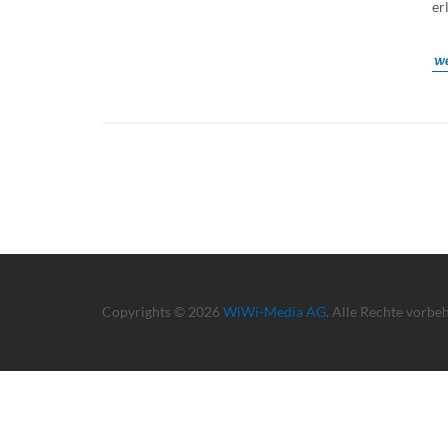
er
we
Copyrights © 2026
WiWi-Media AG
. Alle Rechte vorbe