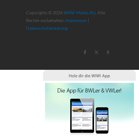
Copyrights © 2026
WiWi-Media AG
. Alle
Rechte vorbehalten.
Impressum
|
Datenschutzerkärung