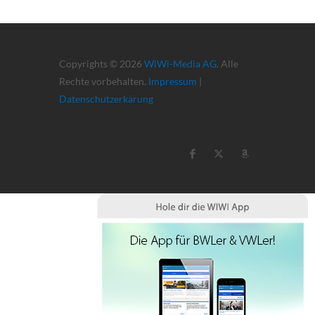
Copyrights © 2026
WiWi-Media AG
. Alle
Rechte vorbehalten.
Impressum
|
Datenschutzerkärung