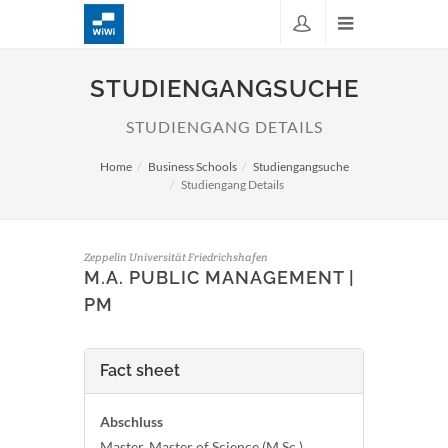
STUDIENGANGSUCHE
STUDIENGANG DETAILS
Home
Business Schools
Studiengangsuche
Studiengang Details
Zeppelin Universität Friedrichshafen
M.A. PUBLIC MANAGEMENT |
PM
Fact sheet
Abschluss
Master, Master of Science (M.Sc.)