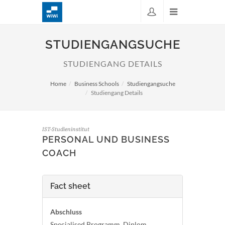
STUDIENGANGSUCHE
STUDIENGANG DETAILS
Home
Business Schools
Studiengangsuche
Studiengang Details
IST-Studieninstitut
PERSONAL UND BUSINESS
COACH
Fact sheet
Abschluss
Specialised Programm, Diplom