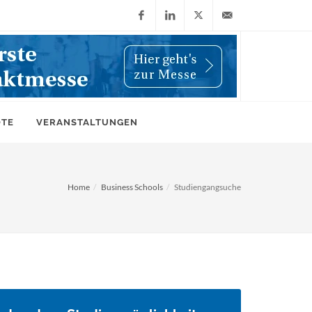
Facebook
LinkedIn
X
info@wiwi-
(Twitter)
online.de
OTE
VERANSTALTUNGEN
Home
Business Schools
Studiengangsuche