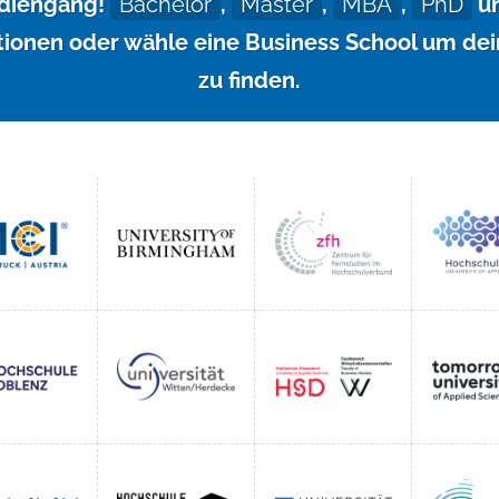
tudiengang!
Bachelor
,
Master
,
MBA
,
PhD
un
ionen oder wähle eine Business School um de
zu finden.