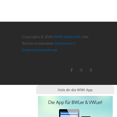
Copyrights © 2026
WiWi-Media AG
. Alle
Rechte vorbehalten.
Impressum
|
Datenschutzerkärung