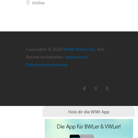
Online
Copyrights © 2026
WiWi-Media AG
. Alle
Rechte vorbehalten.
Impressum
|
Datenschutzerkärung