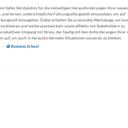
in tiefes Verständnis für die vielseitigen Herausforderungen Ihrer neuen 
n, und lernen, unterschiedliche Führungsstile gezielt einzusetzen, um auf
rkungsvoll einzugehen. Dabei erhalten Sie praxisnahe Werkzeuge, um kon
 motivieren und weiterzuentwickeln sowie effektiv mit Stakeholdern zu
roduktiven Umgang mit Stress, der häufig mit den Anforderungen Ihrer
n auf, um auch in herausfordernden Situationen souverän zu bleiben.
Business School