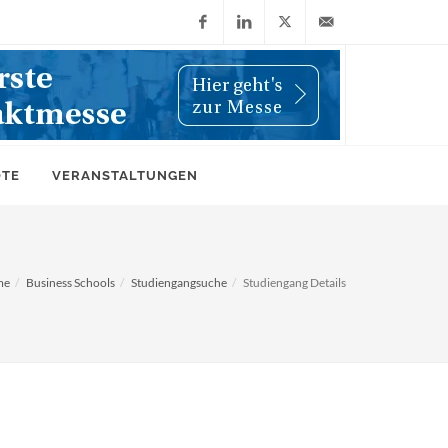
Facebook
LinkedIn
X
info@wiwi-
(Twitter)
online.de
OTE
VERANSTALTUNGEN
me
Business Schools
Studiengangsuche
Studiengang Details