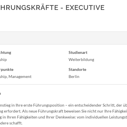
HRUNGSKRÄFTE - EXECUTIVE
chtung
Studienart
ship
Weiterbildung
rpunkte
Standorte
ship, Management
Berlin
n
nstieg in Ihre erste Führungsposition – ein entscheidender Schritt, der ü
g erfordert. Als neue Führungskraft beweisen Sie nicht nur Ihre Fähigkei
in Ihren Fähigkeiten und Ihrer Denkweise: vom individuellen Leistungst
dere schafft.