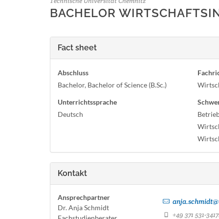
Technische Universität Chemnitz
BACHELOR WIRTSCHAFTSI
Fact sheet
Abschluss
Fachri
Bachelor, Bachelor of Science (B.Sc.)
Wirtsc
Unterrichtssprache
Schwe
Deutsch
Betrieb
Wirtsc
Wirtsc
Kontakt
Ansprechpartner
anja.schmidt@w
Dr. Anja Schmidt
+49 371 531-3417
Fachstudienberater