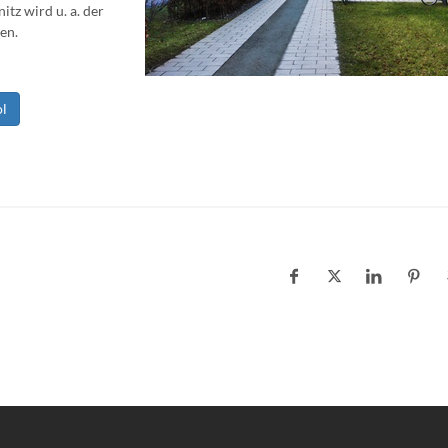
tz wird u. a. der
en.
ol