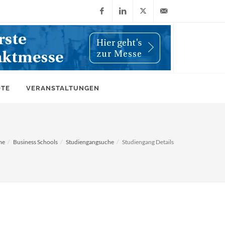
Facebook
LinkedIn
X
info@wiwi-
(Twitter)
online.de
OTE
VERANSTALTUNGEN
me
Business Schools
Studiengangsuche
Studiengang Details