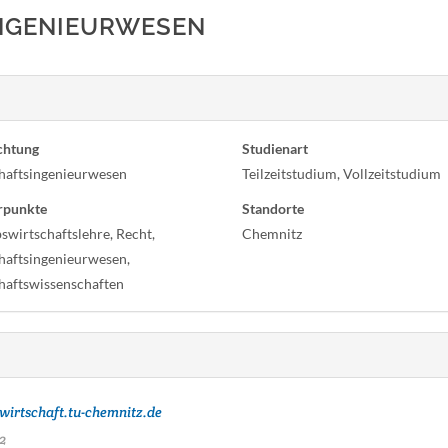
NGENIEURWESEN
chtung
Studienart
haftsingenieurwesen
Teilzeitstudium, Vollzeitstudium
rpunkte
Standorte
swirtschaftslehre, Recht,
Chemnitz
haftsingenieurwesen,
haftswissenschaften
irtschaft.tu-chemnitz.de
2