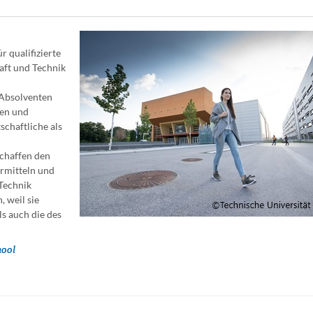
r qualifizierte
aft und Technik
 Absolventen
nen und
chaftliche als
schaffen den
ermitteln und
 Technik
 weil sie
s auch die des
hool