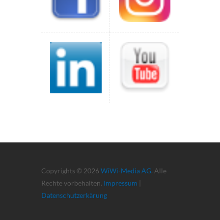
Copyrights © 2026
WiWi-Media AG
. Alle
Rechte vorbehalten.
Impressum
|
Datenschutzerkärung