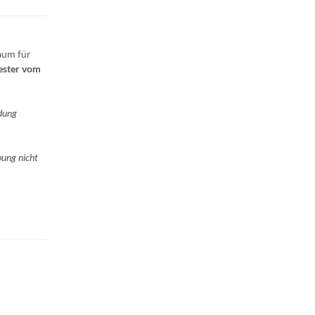
aum für
ster vom
idung
bung nicht