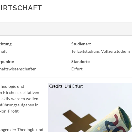
WIRTSCHAFT
chtung
Studienart
haft
Teilzeitstudium, Vollzeitstudium
rpunkte
Standorte
haftswissenschaften
Erfurt
Theologie und
en Kirchen, karitativen
 aktiv werden wollen.
tsführungsaufgaben in
Non-Profit-
ngen der Theologie und