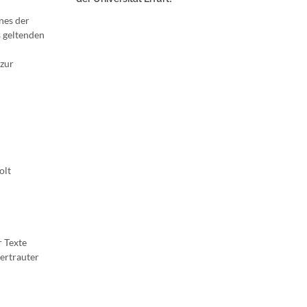
nes der
s geltenden
 zur
olt
r Texte
vertrauter