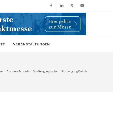
Facebook
LinkedIn
X
info@wiwi-
(Twitter)
online.de
OTE
VERANSTALTUNGEN
me
Business Schools
Studiengangsuche
Studiengang Details