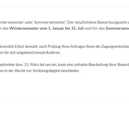
im Wintersemester oder Sommersemester! Der empfohlene Bewerbungszeitr
ür das
Wintersemester vom 1. Januar bis 15. Juli
und für das
Sommerseme
 Universität Erfurt bemüht, nach Prüfung Ihres Antrages Ihnen die Zugangsentsche
en Sie sich umgehend immatrikulieren.
September bzw. 15. März bei uns ein, kann eine zeitnahe Bearbeitung Ihrer Bewer
en in der Woche vor Vorlesungsbeginn beschieden.