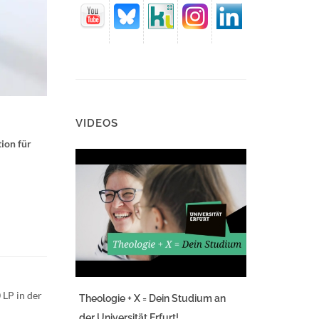
VIDEOS
ion für
 LP in der
Theologie + X = Dein Studium an
der Universität Erfurt!