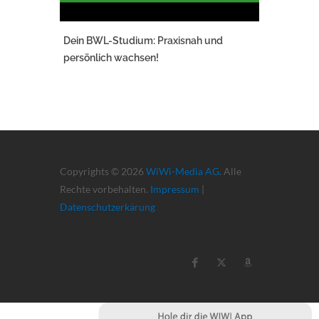
Dein BWL-Studium: Praxisnah und
persönlich wachsen!
Copyrights © 2026
WiWi-Media AG
. Alle
Rechte vorbehalten.
Impressum
|
Datenschutzerkärung