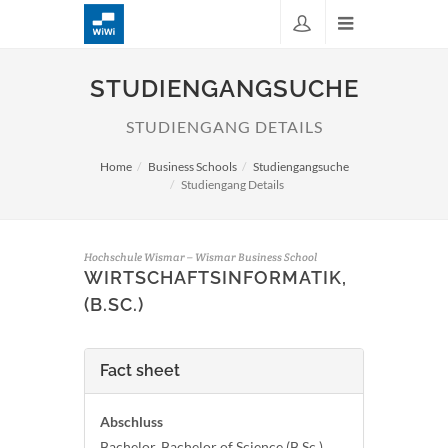
STUDIENGANGSUCHE
STUDIENGANG DETAILS
Home
Business Schools
Studiengangsuche
Studiengang Details
Hochschule Wismar – Wismar Business School
WIRTSCHAFTSINFORMATIK,
(B.SC.)
Fact sheet
Abschluss
Bachelor, Bachelor of Science (B.Sc.)