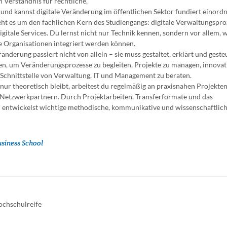
Verständnis für rechtliche,
nd kannst digitale Veränderung im öffentlichen Sektor fundiert einordn
ht es um den fachlichen Kern des Studiengangs: digitale Verwaltungsproz
itale Services. Du lernst nicht nur Technik kennen, sondern vor allem, w
he Organisationen integriert werden können.
änderung passiert nicht von allein – sie muss gestaltet, erklärt und geste
n, um Veränderungsprozesse zu begleiten, Projekte zu managen, innovat
Schnittstelle von Verwaltung, IT und Management zu beraten.
ur theoretisch bleibt, arbeitest du regelmäßig an praxisnahen Projekte
 Netzwerkpartnern. Durch Projektarbeiten, Transferformate und das
d entwickelst wichtige methodische, kommunikative und wissenschaftlic
usiness School
ochschulreife