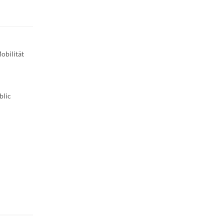
obilität
blic