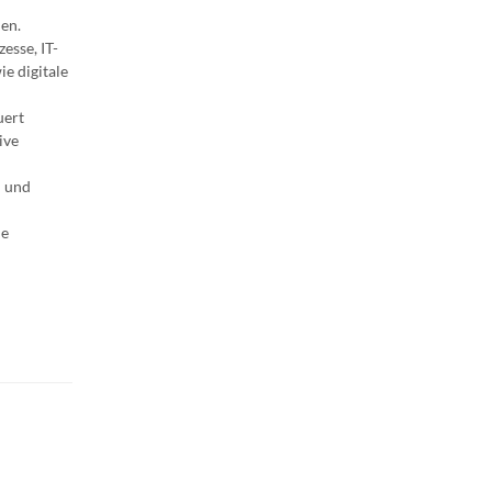
en.
esse, IT-
ie digitale
uert
ive
n und
he