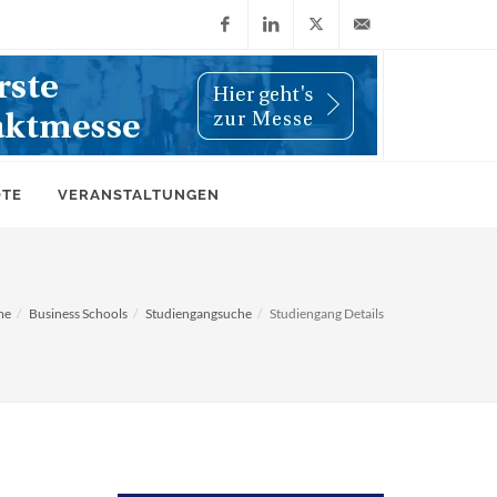
Facebook
LinkedIn
X
info@wiwi-
(Twitter)
online.de
OTE
VERANSTALTUNGEN
me
Business Schools
Studiengangsuche
Studiengang Details