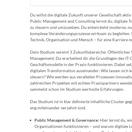
Du willst die digitale Zukunft unserer Gesellschaft akti
Public Management and Consulting lernst du, digitale T
zu steuern und umzusetzen. Du entwickelst moderne, nut
komplexe Veränderungsprozesse wirksam zu begleiten. So
Technik, Organisation und Mensch – für eine Karriere mi
Dein Studium vereint 3 Zukunftsbereiche: Öffentlicher 
Management. Du erarbeitest dir die Grundlagen des IT-Co
Geschäftsmodelle in der Praxis funktionieren. Dabei set
digitalen Transformation auseinander: Wie lassen sich k
steuern? Wie werden aus veralteten Prozessen innovati
zahlreichen Projekten mit echten Praxispartnern wende
sammelst schon im Studium wertvolle Erfahrungen.
Das Studium ist in klar definierte inhaltliche Cluster ge
eng miteinander verzahnt sind.
Public Management & Governance:
Hier lernst du, wi
Organisationen funktionieren – und warum digitale L