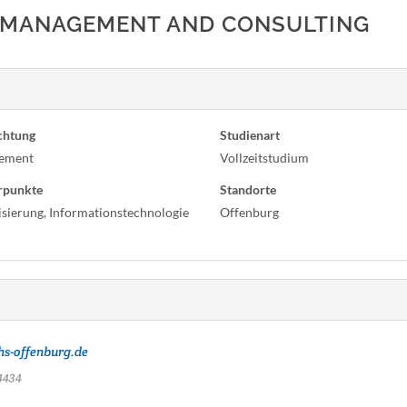
C MANAGEMENT AND CONSULTING
chtung
Studienart
ement
Vollzeitstudium
rpunkte
Standorte
lisierung, Informationstechnologie
Offenburg
hs-offenburg.de
4434