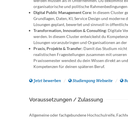
werden müssen als in Unternehmen. Du bekommst ein 
organisatorische und politische Rahmenbedingungen u
Digital Public Management Core:
In diesem Cluster ge
Grundlagen, Daten, KI, Service Design und moderne dig
Lösungen geplant, bewertet und sinnvoll in öffentlic
Transformation, Innovation & Consulting:
Digitale Ver
werden. In diesem Cluster entwickelst du Kompetenze
Lösungen voranzubringen und Organisationen an der 
Praxis, Projekte & Transfer:
Damit das Studium nicht n
realistischen Fragestellungen zusammen mit unseren
Praxissemester wendest du dein Wissen direkt an un
Kompetenzen für deinen späteren Beruf.
Jetzt bewerben
Studiengang Webseite
B
Voraussetzungen / Zulassung
Allgemeine oder fachgebundene Hochschulreife, Fachh