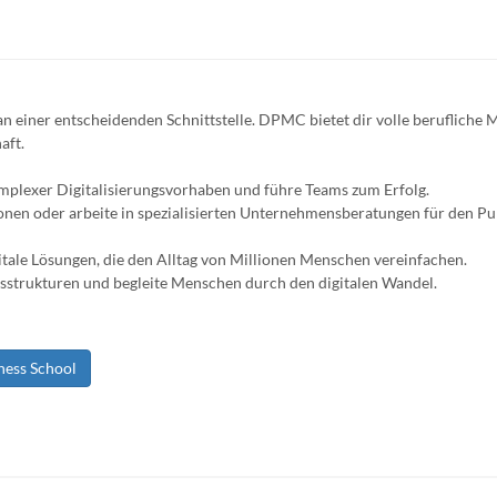
n einer entscheidenden Schnittstelle. DPMC bietet dir volle berufliche M
aft.
plexer Digitalisierungsvorhaben und führe Teams zum Erfolg.
ionen oder arbeite in spezialisierten Unternehmensberatungen für den Pu
itale Lösungen, die den Alltag von Millionen Menschen vereinfachen.
strukturen und begleite Menschen durch den digitalen Wandel.
ness School