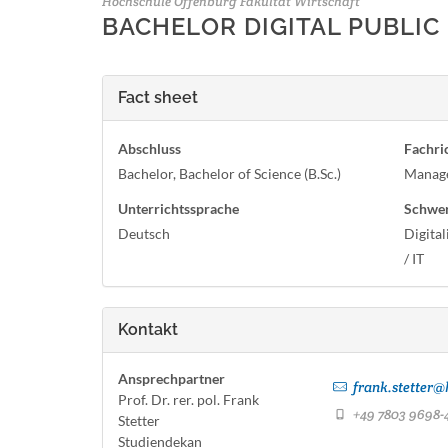
Hochschule Offenburg Fakultät Wirtschaft
BACHELOR DIGITAL PUBLI
Fact sheet
Abschluss
Fachri
Bachelor, Bachelor of Science (B.Sc.)
Manag
Unterrichtssprache
Schwe
Deutsch
Digita
/ IT
Kontakt
Ansprechpartner
frank.stetter@
Prof. Dr. rer. pol. Frank
+49 7803 9698-
Stetter
Studiendekan