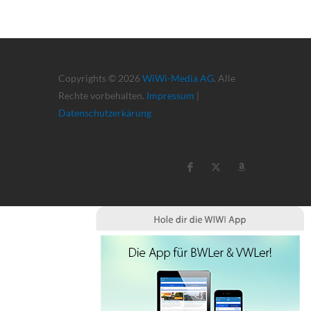
Copyrights © 2026
WiWi-Media AG
. Alle
Rechte vorbehalten.
Impressum
|
Datenschutzerkärung