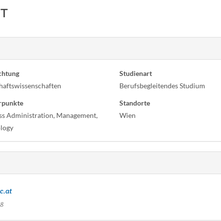
NT
chtung
Studienart
haftswissenschaften
Berufsbegleitendes Studium
rpunkte
Standorte
ss Administration, Management,
Wien
logy
c.at
08