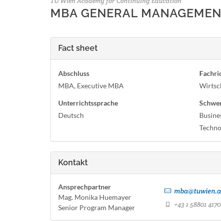
TU Wien Academy for Continuing Education
MBA GENERAL MANAGEME
Fact sheet
Abschluss
Fachri
MBA, Executive MBA
Wirtsc
Unterrichtssprache
Schwe
Deutsch
Busine
Techno
Kontakt
Ansprechpartner
mba@tuwien.a
Mag. Monika Huemayer
+43 1 58801 417
Senior Program Manager