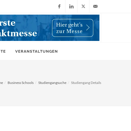
Facebook
LinkedIn
X
info@wiwi-
(Twitter)
online.de
OTE
VERANSTALTUNGEN
me
Business Schools
Studiengangsuche
Studiengang Details