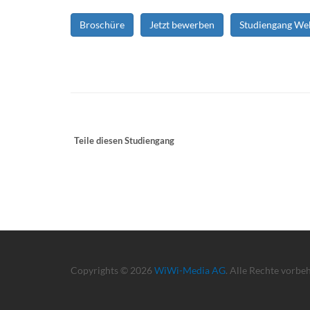
Broschüre
Jetzt bewerben
Studiengang We
Teile diesen Studiengang
Copyrights © 2026
WiWi-Media AG
. Alle Rechte vorbe