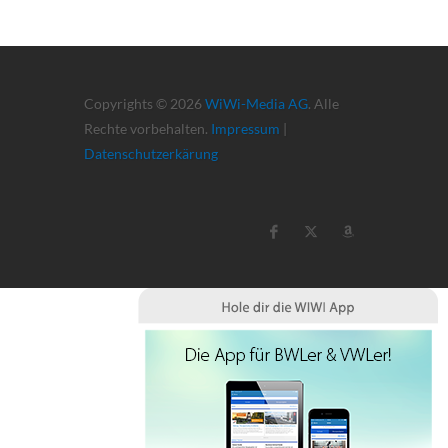
Copyrights © 2026
WiWi-Media AG
. Alle
Rechte vorbehalten.
Impressum
|
Datenschutzerkärung