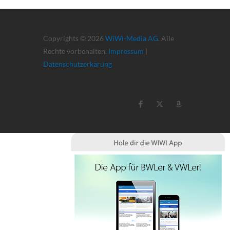
Copyrights © 2026
WiWi-Media AG
. Alle
Rechte vorbehalten.
Impressum
|
Datenschutzerkärung