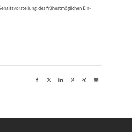
lts­vor­stel­lung, des frühest­mög­lichen Ein­