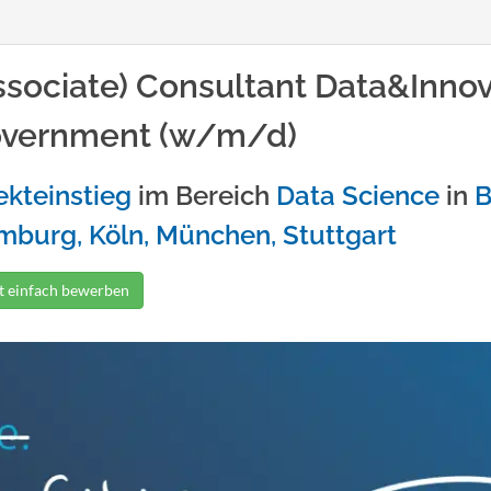
ssociate) Consultant Data&Innov
vernment (w/m/d)
ekteinstieg
im Bereich
Data Science
in
B
burg, Köln, München, Stuttgart
zt einfach bewerben