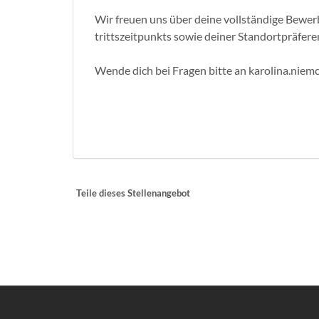
Wir freuen uns über deine vollstän­dige Be­wer
tritts­zeit­punkts sowie deiner Standortpräfere
Wende dich bei Fragen bitte an karolina.nie
Teile dieses Stellenangebot