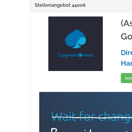
Stellenangebot 44006
(A
Go
Dir
Ham
Jet