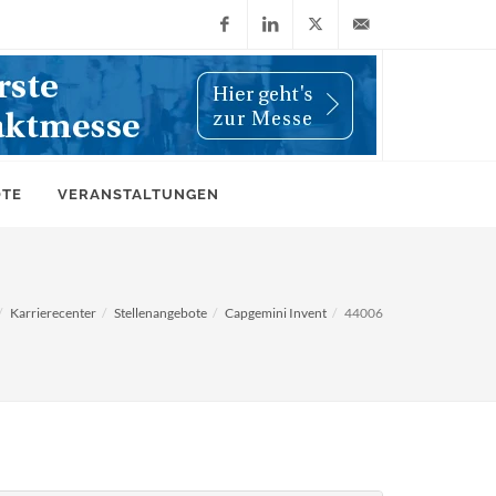
Facebook
LinkedIn
X
info@wiwi-
(Twitter)
online.de
OTE
VERANSTALTUNGEN
Karrierecenter
Stellenangebote
Capgemini Invent
44006