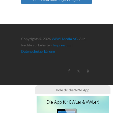
Copyrights © 2026
WiWi-Media AG
. Alle
Rechte vorbehalten.
Impressum
|
Datenschutzerkärung