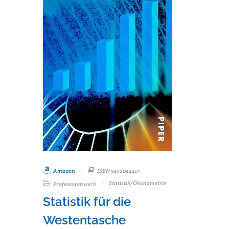
Amazon
ISBN 3492044417
Statistik/Ökonometrie
Professorenwerk
Statistik für die
Westentasche