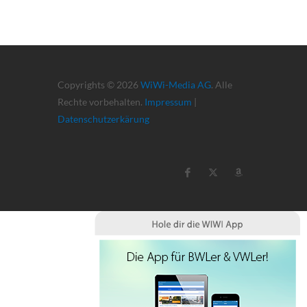
Copyrights © 2026
WiWi-Media AG
. Alle
Rechte vorbehalten.
Impressum
|
Datenschutzerkärung