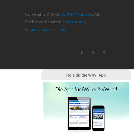
Copyrights © 2026
WiWi-Media AG
. Alle
Rechte vorbehalten.
Impressum
|
Datenschutzerkärung