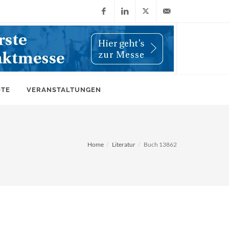
Facebook
LinkedIn
X
info@wiwi-
(Twitter)
online.de
OTE
VERANSTALTUNGEN
Home
Literatur
Buch 13862