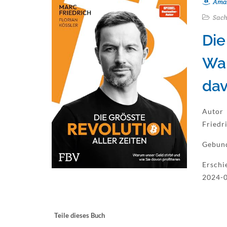
Ama
Sach
Die
War
dav
Autor
Friedr
Gebun
Erschi
2024-0
Teile dieses Buch