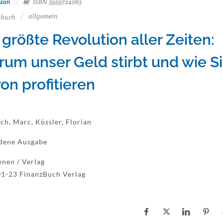
zon
ISBN 3959724063
allgemein
buch
 größte Revolution aller Zeiten:
um unser Geld stirbt und wie S
on profitieren
ich, Marc, Kössler, Florian
dene Ausgabe
enen / Verlag
1-23 FinanzBuch Verlag